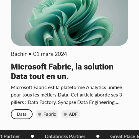
Bachir
01 mars 2024
Microsoft Fabric, la solution
Data tout en un.
Microsoft Fabric est la plateforme Analytics unifiée
pour tous les métiers Data. Cet article aborde ses 3
piliers : Data Factory, Synapse Data Engineering,
Power BI, mais pas que !
Data
Fabric
ADF
t Partner
Databricks Partner
Great Place T